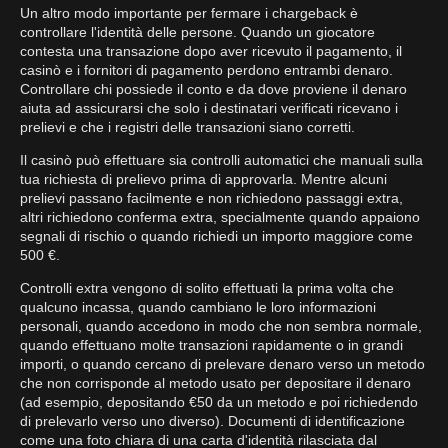
Un altro modo importante per fermare i chargeback è
controllare l'identità delle persone. Quando un giocatore
contesta una transazione dopo aver ricevuto il pagamento, il
casinò e i fornitori di pagamento perdono entrambi denaro.
Controllare chi possiede il conto e da dove proviene il denaro
aiuta ad assicurarsi che solo i destinatari verificati ricevano i
prelievi e che i registri delle transazioni siano corretti.
Il casinò può effettuare sia controlli automatici che manuali sulla
tua richiesta di prelievo prima di approvarla. Mentre alcuni
prelievi passano facilmente e non richiedono passaggi extra,
altri richiedono conferma extra, specialmente quando appaiono
segnali di rischio o quando richiedi un importo maggiore come
500 €.
Controlli extra vengono di solito effettuati la prima volta che
qualcuno incassa, quando cambiano le loro informazioni
personali, quando accedono in modo che non sembra normale,
quando effettuano molte transazioni rapidamente o in grandi
importi, o quando cercano di prelevare denaro verso un metodo
che non corrisponde al metodo usato per depositare il denaro
(ad esempio, depositando €50 da un metodo e poi richiedendo
di prelevarlo verso uno diverso). Documenti di identificazione
come una foto chiara di una carta d'identità rilasciata dal