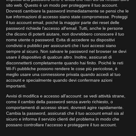
sito web. Questo è un modo per proteggere il tuo account.
Dovresti cambiare la password immediatamente se pensi che le
tue informazioni di accesso siano state compromesse. Proteggi
il tuo account email, poiché la maggior parte dei reset delle
password richiede l'accesso all'email. Tutti, anche le persone
che dicono di poterti aiutare, non dovrebbero conoscere il tuo
nome utente o password. Evita di accedere su dispositivi
condivisi o pubblici per assicurarti che i tuoi accessi siano
sempre al sicuro. Non salvare le password nel browser se devi
usare il dispositivo di qualcun altro. Inoltre, assicurati di
disconnetterti completamente quando hai finito. Poiché le reti
Wi-Fi pubbliche possono rendere le cose più pericolose, è
meglio usare una connessione privata quando accedi al tuo
account e specialmente quando devi confermare azioni
importanti.
Avvisi di modifica e accesso all'account: se vedi attività strane,
come il cambio della password senza averlo richiesto, o
comportamenti di accesso strani, dovresti agire rapidamente.
Cambia la password, assicurati che il tuo account email sia al
sicuro e informa il servizio clienti del problema in modo che
possano controllare l'accesso e proteggere il tuo account.