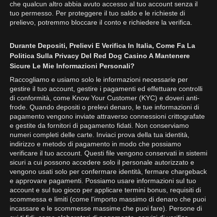
che qualcun altro abbia avuto accesso al tuo account senza il
tuo permesso. Per proteggere il tuo saldo e le richieste di
prelievo, potremmo bloccare il conto e richiedere la verifica.
Durante Depositi, Prelievi E Verifica In Italia, Come Fa La
Politica Sulla Privacy Del Red Dog Casino A Mantenere
Sicure Le Mie Informazioni Personali?
Raccogliamo e usiamo solo le informazioni necessarie per
gestire il tuo account, gestire i pagamenti ed effettuare controlli
di conformità, come Know Your Customer (KYC) e doveri anti-
frode. Quando depositi o prelevi denaro, le tue informazioni di
pagamento vengono inviate attraverso connessioni crittografate
e gestite da fornitori di pagamento fidati. Non conserviamo
numeri completi delle carte. Inviaci prova della tua identità,
indirizzo e metodo di pagamento in modo che possiamo
verificare il tuo account. Questi file vengono conservati in sistemi
sicuri a cui possono accedere solo il personale autorizzato e
vengono usati solo per confermare identità, fermare chargeback
e approvare pagamenti. Possiamo usare informazioni sul tuo
account e sul tuo gioco per applicare termini bonus, requisiti di
scommessa e limiti (come l'importo massimo di denaro che puoi
incassare e le scommesse massime che puoi fare). Persone di