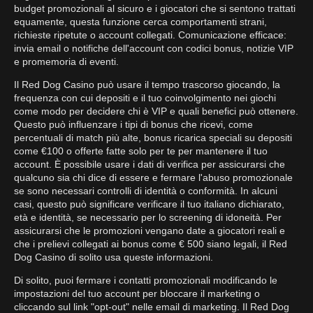
budget promozionali al sicuro e i giocatori che si sentono trattati
equamente, questa funzione cerca comportamenti strani,
richieste ripetute o account collegati. Comunicazione efficace:
invia email o notifiche dell'account con codici bonus, notizie VIP
e promemoria di eventi.
Il Red Dog Casino può usare il tempo trascorso giocando, la
frequenza con cui depositi e il tuo coinvolgimento nei giochi
come modo per decidere chi è VIP e quali benefici può ottenere.
Questo può influenzare i tipi di bonus che ricevi, come
percentuali di match più alte, bonus ricarica speciali su depositi
come €100 o offerte fatte solo per te per mantenere il tuo
account. È possibile usare i dati di verifica per assicurarsi che
qualcuno sia chi dice di essere e fermare l'abuso promozionale
se sono necessari controlli di identità o conformità. In alcuni
casi, questo può significare verificare il tuo italiano dichiarato,
età e identità, se necessario per lo screening di idoneità. Per
assicurarsi che le promozioni vengano date a giocatori reali e
che i prelievi collegati ai bonus come € 500 siano legali, il Red
Dog Casino di solito usa queste informazioni.
Di solito, puoi fermare i contatti promozionali modificando le
impostazioni del tuo account per bloccare il marketing o
cliccando sul link "opt-out" nelle email di marketing. Il Red Dog