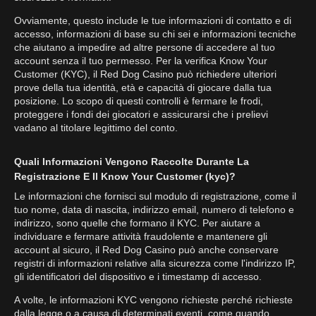
Ovviamente, questo include le tue informazioni di contatto e di
accesso, informazioni di base su chi sei e informazioni tecniche
che aiutano a impedire ad altre persone di accedere al tuo
account senza il tuo permesso. Per la verifica Know Your
Customer (KYC), il Red Dog Casino può richiedere ulteriori
prove della tua identità, età e capacità di giocare dalla tua
posizione. Lo scopo di questi controlli è fermare le frodi,
proteggere i fondi dei giocatori e assicurarsi che i prelievi
vadano al titolare legittimo del conto.
Quali Informazioni Vengono Raccolte Durante La
Registrazione E Il Know Your Customer (kyc)?
Le informazioni che fornisci sul modulo di registrazione, come il
tuo nome, data di nascita, indirizzo email, numero di telefono e
indirizzo, sono quelle che formano il KYC. Per aiutare a
individuare e fermare attività fraudolente e mantenere gli
account al sicuro, il Red Dog Casino può anche conservare
registri di informazioni relative alla sicurezza come l'indirizzo IP,
gli identificatori del dispositivo e i timestamp di accesso.
A volte, le informazioni KYC vengono richieste perché richieste
dalla legge o a causa di determinati eventi, come quando