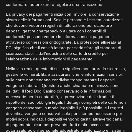
confermare, autorizzare o regolare una transazione.
La privacy dei pagamenti inizia con l'invio e la conservazione
sicura delle informazioni. Solo le persone e i sistemi autorizzati
che devono vedere i registri di fatturazione per elaborare
depositi, gestire chargeback o aiutare con i controlli di
conformità possono vedere le informazioni sui pagamenti
attraverso connessioni crittografate. La protezione allineata al
PCI significa che il casinò lavora per soddisfare gli standard di
sicurezza stabiliti dall'industria delle carte di credito per
l'elaborazione delle informazioni di pagamento.
Nella vita reale, questo di solito significa monitorare la sicurezza,
gestire le vulnerabilità e assicurarsi che le informazioni sensibili
sulle carte non vengano condivise troppo mentre i depositi
vengono elaborati. Questo è anche chiamato minimizzazione
dei dati. Il Red Dog Casino conserva solo le informazioni
necessarie per la contabilità, la prevenzione delle frodi e il
rispetto dei suoi obblighi legali. I dettagli completi delle carte non
vengono conservati in modo leggibile il più possibile, e i registri
di verifica vengono conservati solo per il tempo necessario per i
motivi sopra indicati. I depositi vengono gestiti attraverso canali
di pagamento sicuri per prevenire furti e altri accessi non
autorizzati. Solo il personale addestrato e autorizzato e i sistemi