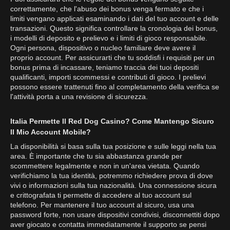
correttamente, che l'abuso dei bonus venga fermato e che i
limiti vengano applicati esaminando i dati del tuo account e delle
transazioni. Questo significa controllare la cronologia dei bonus,
i modelli di deposito e prelievo e i limiti di gioco responsabile.
Ogni persona, dispositivo o nucleo familiare deve avere il
proprio account. Per assicurarti che tu soddisfi i requisiti per un
bonus prima di incassare, teniamo traccia dei tuoi depositi
qualificanti, importi scommessi e contributi di gioco. I prelievi
possono essere trattenuti fino al completamento della verifica se
l'attività porta a una revisione di sicurezza.
Italia Permette Il Red Dog Casino? Come Mantengo Sicuro
Il Mio Account Mobile?
La disponibilità si basa sulla tua posizione e sulle leggi nella tua
area. È importante che tu sia abbastanza grande per
scommettere legalmente e non in un'area vietata. Quando
verifichiamo la tua identità, potremmo richiedere prova di dove
vivi o informazioni sulla tua nazionalità. Una connessione sicura
e crittografata ti permette di accedere al tuo account sul
telefono. Per mantenere il tuo account al sicuro, usa una
password forte, non usare dispositivi condivisi, disconnettiti dopo
aver giocato e contatta immediatamente il supporto se pensi