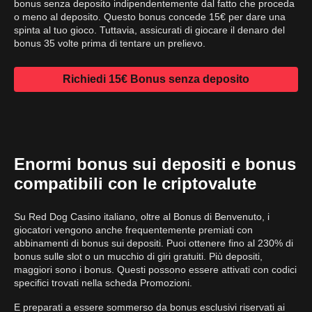
bonus senza deposito indipendentemente dal fatto che proceda
o meno al deposito. Questo bonus concede 15€ per dare una
spinta al tuo gioco. Tuttavia, assicurati di giocare il denaro del
bonus 35 volte prima di tentare un prelievo.
Richiedi 15€ Bonus senza deposito
Enormi bonus sui depositi e bonus
compatibili con le criptovalute
Su Red Dog Casino italiano, oltre al Bonus di Benvenuto, i
giocatori vengono anche frequentemente premiati con
abbinamenti di bonus sui depositi. Puoi ottenere fino al 230% di
bonus sulle slot o un mucchio di giri gratuiti. Più depositi,
maggiori sono i bonus. Questi possono essere attivati con codici
specifici trovati nella scheda Promozioni.
E preparati a essere sommerso da bonus esclusivi riservati ai