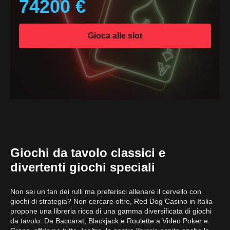
74200 €
Gioca alle slot
Giochi da tavolo classici e
divertenti giochi speciali
Non sei un fan dei rulli ma preferisci allenare il cervello con
giochi di strategia? Non cercare oltre, Red Dog Casino in Italia
propone una libreria ricca di una gamma diversificata di giochi
da tavolo. Da Baccarat, Blackjack e Roulette a Video Poker e