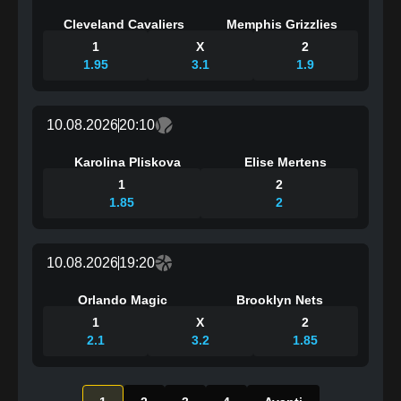
Cleveland Cavaliers
Memphis Grizzlies
1
X
2
1.95
3.1
1.9
10.08.2026
20:10
Karolina Pliskova
Elise Mertens
1
2
1.85
2
10.08.2026
19:20
Orlando Magic
Brooklyn Nets
1
X
2
2.1
3.2
1.85