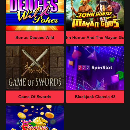
Bonus Deuces Wild
John Hunter And The Mayan Gods
Game Of Swords
Blackjack Classic 43