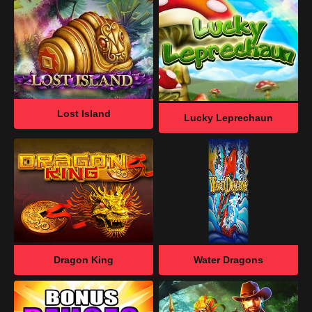
Lost Island
Lucky Leprechaun
Dragon King
Island Eyes