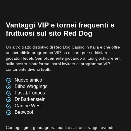
Vantaggi VIP e tornei frequenti e
fruttuosi sul sito Red Dog
Un altro tratto distintivo di Red Dog Casino in Italia è che offre
un incredibile programma VIP, su misura per soddisfare i
giocatori fedeli. Semplicemente giocando ai tuoi giochi preferiti
sulla nostra piattaforma, sarai invitato al programma VIP
contenente diversi livelli:
Nuovo amico
Bilbo Waggings
Fast & Furious
Dr Barkenstein
Canine West
Beowoof
Con ogni giro, guadagnerai punti e salirai di rango, avendo