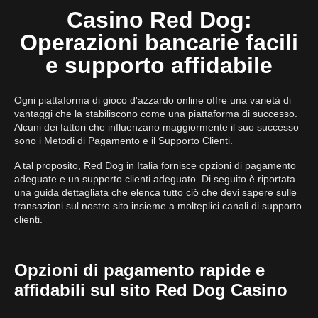
Casino Red Dog:
Operazioni bancarie facili
e supporto affidabile
Ogni piattaforma di gioco d'azzardo online offre una varietà di
vantaggi che la stabiliscono come una piattaforma di successo.
Alcuni dei fattori che influenzano maggiormente il suo successo
sono i Metodi di Pagamento e il Supporto Clienti.
A tal proposito, Red Dog in Italia fornisce opzioni di pagamento
adeguate e un supporto clienti adeguato. Di seguito è riportata
una guida dettagliata che elenca tutto ciò che devi sapere sulle
transazioni sul nostro sito insieme a molteplici canali di supporto
clienti.
Opzioni di pagamento rapide e
affidabili sul sito Red Dog Casino