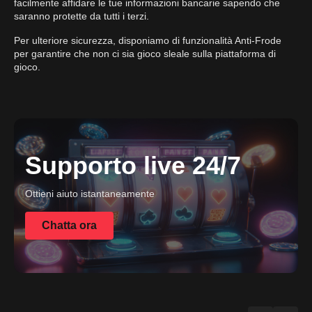
facilmente affidare le tue informazioni bancarie sapendo che
saranno protette da tutti i terzi.
Per ulteriore sicurezza, disponiamo di funzionalità Anti-Frode
per garantire che non ci sia gioco sleale sulla piattaforma di
gioco.
Supporto live 24/7
Ottieni aiuto istantaneamente
Chatta ora