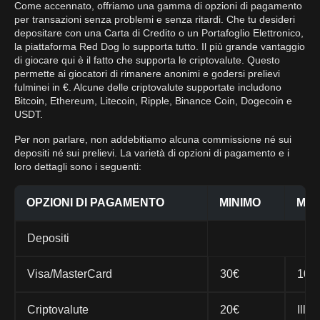
Come accennato, offriamo una gamma di opzioni di pagamento
per transazioni senza problemi e senza ritardi. Che tu desideri
depositare con una Carta di Credito o un Portafoglio Elettronico,
la piattaforma Red Dog lo supporta tutto. Il più grande vantaggio
di giocare qui è il fatto che supporta le criptovalute. Questo
permette ai giocatori di rimanere anonimi e godersi prelievi
fulminei in €. Alcune delle criptovalute supportate includono
Bitcoin, Ethereum, Litecoin, Ripple, Binance Coin, Dogecoin e
USDT.
Per non parlare, non addebitiamo alcuna commissione né sui
depositi né sui prelievi. La varietà di opzioni di pagamento e i
loro dettagli sono i seguenti:
OPZIONI DI PAGAMENTO
MINIMO
MAS
Depositi
Visa/MasterCard
30€
100
Criptovalute
20€
Illim