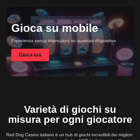
Gioca su mobile
Esperienza senza interruzioni su qualsiasi dispositivo
Gioca ora
Varietà di giochi su
misura per ogni giocatore
Red Dog Casino italiano è un hub di giochi incredibili dei migliori