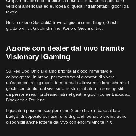
Craps, offriamo tutto. Inoltre, la nostra libreria ospita anche le
versioni americana ed europea di questi intramontabili giochi da
tavolo.
Nella sezione Specialità troverai giochi come Bingo, Giochi
gratta e vinci, Giochi di mine, Keno e Giochi di tiro.
Azione con dealer dal vivo tramite
Visionary iGaming
Su Red Dog Official diamo priorità al gioco immersivo e
coinvolgente. In breve, permettiamo ai giocatori di vivere
un'esperienza di gioco in tempo reale attraverso i loro schermi. I
giochi con dealer dal vivo sulla nostra piattaforma sono gestiti
da persone reali, professionisti nel gestire giochi come Baccarat,
Blackjack e Roulette.
I giocatori possono scegliere uno Studio Live in base al loro
budget di deposito per usufruire di grandi bonus e premi. Sono
disponibili anche lotterie dal vivo con enormi vincite in €.