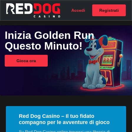
Accedi
Registrati
Inizia Golden Run
Questo Minuto!
Gioca ora
Red Dog Casino – Il tuo fidato
compagno per le avventure di gioco
Su Red Dog Casino online troverai una libreria di