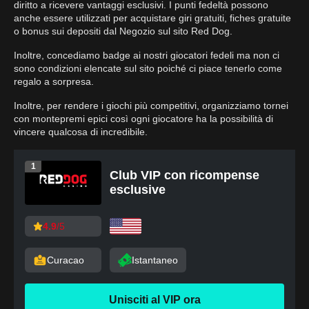
diritto a ricevere vantaggi esclusivi. I punti fedeltà possono
anche essere utilizzati per acquistare giri gratuiti, fiches gratuite
o bonus sui depositi dal Negozio sul sito Red Dog.
Inoltre, concediamo badge ai nostri giocatori fedeli ma non ci
sono condizioni elencate sul sito poiché ci piace tenerlo come
regalo a sorpresa.
Inoltre, per rendere i giochi più competitivi, organizziamo tornei
con montepremi epici così ogni giocatore ha la possibilità di
vincere qualcosa di incredibile.
1
Club VIP con ricompense
esclusive
4.9
/5
Curacao
Istantaneo
Unisciti al VIP ora