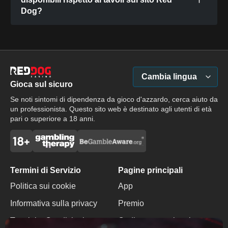
Dog?
Cambia lingua
Gioca sul sicuro
Se noti sintomi di dipendenza da gioco d'azzardo, cerca aiuto da
un professionista. Questo sito web è destinato agli utenti di età
pari o superiore a 18 anni.
Termini di Servizio
Pagine principali
Politica sui cookie
App
Informativa sulla privacy
Premio
Termini e Condizioni
Codice promozionale