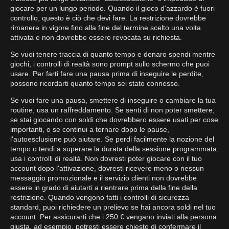
giocare per un lungo periodo. Quando il gioco d'azzardo è fuori
controllo, questo è ciò che devi fare. La restrizione dovrebbe
rimanere in vigore fino alla fine del termine scelto una volta
attivata e non dovrebbe essere revocata su richiesta.
Se vuoi tenere traccia di quanto tempo e denaro spendi mentre
giochi, i controlli di realtà sono prompt sullo schermo che puoi
usare. Per farti fare una pausa prima di inseguire le perdite,
possono ricordarti quanto tempo sei stato connesso.
Se vuoi fare una pausa, smettere di inseguire o cambiare la tua
routine, usa un raffreddamento. Se senti di non poter smettere,
se stai giocando con soldi che dovrebbero essere usati per cose
importanti, o se continui a tornare dopo le pause,
l'autoesclusione può aiutare. Se perdi facilmente la nozione del
tempo o tendi a superare la durata della sessione programmata,
usa i controlli di realtà. Non dovresti poter giocare con il tuo
account dopo l'attivazione, dovresti ricevere meno o nessun
messaggio promozionale e il servizio clienti non dovrebbe
essere in grado di aiutarti a rientrare prima della fine della
restrizione. Quando vengono fatti i controlli di sicurezza
standard, puoi richiedere un prelievo se hai ancora soldi nel tuo
account. Per assicurarti che i 250 € vengano inviati alla persona
giusta, ad esempio, potresti essere chiesto di confermare il