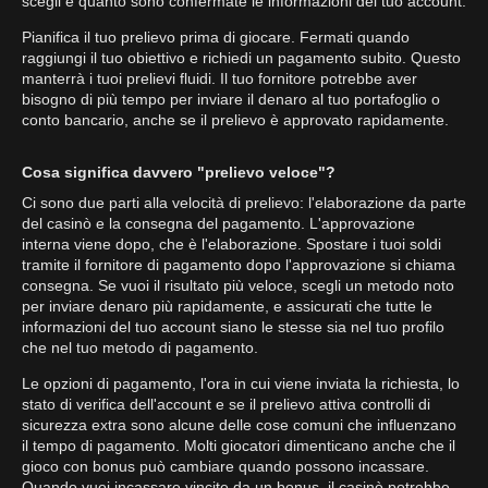
scegli e quanto sono confermate le informazioni del tuo account.
Pianifica il tuo prelievo prima di giocare. Fermati quando
raggiungi il tuo obiettivo e richiedi un pagamento subito. Questo
manterrà i tuoi prelievi fluidi. Il tuo fornitore potrebbe aver
bisogno di più tempo per inviare il denaro al tuo portafoglio o
conto bancario, anche se il prelievo è approvato rapidamente.
Cosa significa davvero "prelievo veloce"?
Ci sono due parti alla velocità di prelievo: l'elaborazione da parte
del casinò e la consegna del pagamento. L'approvazione
interna viene dopo, che è l'elaborazione. Spostare i tuoi soldi
tramite il fornitore di pagamento dopo l'approvazione si chiama
consegna. Se vuoi il risultato più veloce, scegli un metodo noto
per inviare denaro più rapidamente, e assicurati che tutte le
informazioni del tuo account siano le stesse sia nel tuo profilo
che nel tuo metodo di pagamento.
Le opzioni di pagamento, l'ora in cui viene inviata la richiesta, lo
stato di verifica dell'account e se il prelievo attiva controlli di
sicurezza extra sono alcune delle cose comuni che influenzano
il tempo di pagamento. Molti giocatori dimenticano anche che il
gioco con bonus può cambiare quando possono incassare.
Quando vuoi incassare vincite da un bonus, il casinò potrebbe