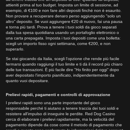
attieniti prima al tuo budget. Imposta un limite di sessione, ad
esempio, di €100 e non fare altri depositi finché non è esaurito.
Non provare a recuperare denaro perso aggiungendo "solo un
altro" deposito. Se vuoi aggiungere €20 di nuovo, fai una pausa
e torna più tardi. Prova a tenere i tuoi soldi da gioco separati
dalla tua spesa quotidiana usando un portafoglio elettronico o
una carta prepagata. Imposta i tuoi depositi come una bolletta:
scegli un importo fisso ogni settimana, come €200, e non
superarlo.
Se stai giocando da Italia, scegli l'opzione che rende più facile
fermarsi quando raggiungi il tuo limite e ti dà il record più chiaro
delle tue transazioni. È più facile dire "Ho finito per oggi" dopo
aver depositato l'importo pianificato, indipendentemente da
quanto vuoi depositare.
Prelievi rapidi, pagamenti e controlli di approvazione
I prelievi rapidi sono una parte importante del gioco
responsabile perché ti aiutano a tenere traccia dei tuoi soldi e
resistere all'impulso di inseguire le perdite. Red Dog Casino
cerca di elaborare i prelievi rapidamente, ma la velocità del
pagamento dipende da cose come il metodo di pagamento che