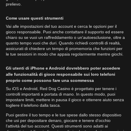
prelievo.
Come usare questi strumenti
Vai alle impostazioni del tuo account e cerca le opzioni per il
gioco responsabile. Puoi anche contattare il supporto ed essere
chiaro su se vuoi un raffreddamento o un'autoesclusione, oltre a
quanto tempo vuoi che duri. Quando richiedi controlli di realtà,
assicurati di chiedere un tempo di promemoria che funzioni per
le tue sessioni in modo che appaia regolarmente mentre giochi.
Gli utenti di iPhone e Android dovrebbero poter accedere
alle funzionalità di gioco responsabile sui loro telefoni
proprio come possono fare una scommessa
Su iOS e Android, Red Dog Casino è progettato per tenere i
controlli importanti a portata di mano. In questo modo, puoi
impostare limiti, mettere in pausa il gioco e ottenere aiuto senza
togliere il telefono dalla tasca.
Puoi gestire il tuo tempo e le tue spese dallo stesso dispositivo
che usi per depositare denaro, giocare e tenere d'occhio
l'attività del tuo account. Questi strumenti sono adatti ai