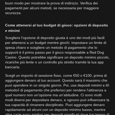
buon modo per mostrare la prova di indirizzo. Verifica dei
pagamenti per alcuni metodi, se necessaria per maggiore
sicurezza.
Come attenersi al tuo budget di gioco: opzioni di deposito
e minimi
Scegliere l'opzione di deposito giusta è uno dei modi più facili
per attenersi a un budget mentre giochi. Impostare un limite di
spesa chiaro e scegliere un metodo di pagamento che lo
supporti è il primo passo per il gioco responsabile a Red Dog
Casino. Questo potrebbe significare un deposito minimo piccolo,
ricariche più lente o un controllo più stretto tramite la tua app
bancaria.
Scegli un importo di sessione fisso, come €50 o €100, prima di
aggiungere denaro al tuo account. Questo sarà il massimo che
puoi spendere in un singolo giorno. Poi, usa depositi minimi e il/i
metodo/i di pagamento che preferisci per rendere l'attinenza a
quel numero non un'opzione ma un'abitudine. Ci sono molti
modi diversi per depositare denaro, e ognuno può influenzare la
tua capacità di rimanere disciplinato. Puoi aggiungere denaro
rapidamente ad alcuni con un deposito minimo basso, mentre
altre carte sono migliori per depositi pianificati dove hai tempo di