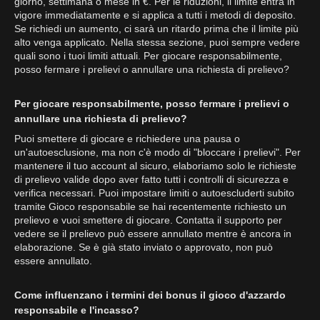
giorno, settimana o mese in €. Per le riduzioni, il limite entra in
vigore immediatamente e si applica a tutti i metodi di deposito.
Se richiedi un aumento, ci sarà un ritardo prima che il limite più
alto venga applicato. Nella stessa sezione, puoi sempre vedere
quali sono i tuoi limiti attuali. Per giocare responsabilmente,
posso fermare i prelievi o annullare una richiesta di prelievo?
Per giocare responsabilmente, posso fermare i prelievi o
annullare una richiesta di prelievo?
Puoi smettere di giocare e richiedere una pausa o
un'autoesclusione, ma non c'è modo di "bloccare i prelievi". Per
mantenere il tuo account al sicuro, elaboriamo solo le richieste
di prelievo valide dopo aver fatto tutti i controlli di sicurezza e
verifica necessari. Puoi impostare limiti o autoescluderti subito
tramite Gioco responsabile se hai recentemente richiesto un
prelievo e vuoi smettere di giocare. Contatta il supporto per
vedere se il prelievo può essere annullato mentre è ancora in
elaborazione. Se è già stato inviato o approvato, non può
essere annullato.
Come influenzano i termini dei bonus il gioco d'azzardo
responsabile e l'incasso?