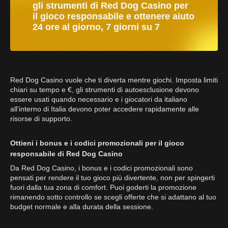
gli strumenti di Red Dog Casino per
il gioco responsabile e ottenere aiuto
24 ore al giorno, 7 giorni su 7
Red Dog Casino vuole che ti diverta mentre giochi. Imposta limiti
chiari su tempo e €, gli strumenti di autoesclusione devono
essere usati quando necessario e i giocatori da italiano
all'interno di Italia devono poter accedere rapidamente alle
risorse di supporto.
Ottieni i bonus e i codici promozionali per il gioco
responsabile di Red Dog Casino
Da Red Dog Casino, i bonus e i codici promozionali sono
pensati per rendere il tuo gioco più divertente, non per spingerti
fuori dalla tua zona di comfort. Puoi goderti la promozione
rimanendo sotto controllo se scegli offerte che si adattano al tuo
budget normale e alla durata della sessione.