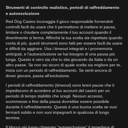
Strumenti di controllo realistico, periodi di raffreddamento
e autoesclusione
Red Dog Casino incoraggia il gioco responsabile fornendoti
controlli facili da usare che ti permettono di mettere in pausa,
limitare o chiudere completamente il tuo account quando il
divertimento si ferma. Affinché la tua scelta sia rispettata quando
conta di più, questi strumenti sono fatti per essere facili da usare
e difficili da aggirare. Usa i timeout integrati e i promemoria
anticipati, e l'autoesclusione se hai bisogno di una pausa più
lunga. Questo è vero sia che tu stia giocando da Italia o da un
altro paese. Se non sei sicuro di quale scelta sia migliore per te,
inizia con un periodo di raffreddamento. Se senti ancora di
dover giocare, passa all'esclusione.
I periodi di raffreddamento (timeout) sono brevi pause che ti
impediscono di accedere al tuo account del casinò per un
periodo di tempo stabilito che scegli. Nessun accesso,
scommesse o fine della pausa dovrebbe essere possibile
durante il raffreddamento. Questa è una buona scelta se vuoi
fermarti subito e non vuoi impegnarti in qualcosa di lungo
termine.
Il blocco più lungo chiamato "autoesclusione" ti impedisce di