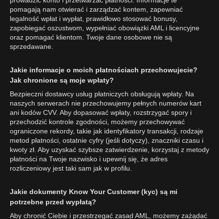
prowadzić konto i przetwarzać płatności. Informacje te
pomagają nam otwierać i zarządzać kontem, zapewniać
legalność wpłat i wypłat, prawidłowo stosować bonusy,
zapobiegać oszustwom, wypełniać obowiązki AML i licencyjne
oraz pomagać klientom. Twoje dane osobowe nie są
sprzedawane.
Jakie informacje o moich płatnościach przechowujecie?
Jak chronione są moje wpłaty?
Bezpieczni dostawcy usług płatniczych obsługują wpłaty. Na
naszych serwerach nie przechowujemy pełnych numerów kart
ani kodów CVV. Aby dopasować wpłaty, rozstrzygać spory i
przechodzić kontrole zgodności, możemy przechowywać
ograniczone rekordy, takie jak identyfikatory transakcji, rodzaje
metod płatności, ostatnie cyfry (jeśli dotyczy), znaczniki czasu i
kwoty zł. Aby uzyskać szybsze zatwierdzenie, korzystaj z metody
płatności na Twoje nazwisko i upewnij się, że adres
rozliczeniowy jest taki sam jak w profilu.
Jakie dokumenty Know Your Customer (kyc) są mi
potrzebne przed wypłatą?
Aby chronić Ciebie i przestrzegać zasad AML, możemy zażądać