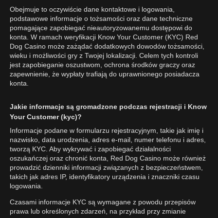
Obejmuje to oczywiście dane kontaktowe i logowania,
podstawowe informacje o tożsamości oraz dane techniczne
pomagające zapobiegać nieautoryzowanemu dostępowi do
konta. W ramach weryfikacji Know Your Customer (KYC) Red
Dog Casino może zażądać dodatkowych dowodów tożsamości,
wieku i możliwości gry z Twojej lokalizacji. Celem tych kontroli
jest zapobieganie oszustwom, ochrona środków graczy oraz
zapewnienie, że wypłaty trafiają do uprawnionego posiadacza
konta.
Jakie informacje są gromadzone podczas rejestracji i Know
Your Customer (kyc)?
Informacje podane w formularzu rejestracyjnym, takie jak imię i
nazwisko, data urodzenia, adres e-mail, numer telefonu i adres,
tworzą KYC. Aby wykrywać i zapobiegać działalności
oszukańczej oraz chronić konta, Red Dog Casino może również
prowadzić dzienniki informacji związanych z bezpieczeństwem,
takich jak adres IP, identyfikatory urządzenia i znaczniki czasu
logowania.
Czasami informacje KYC są wymagane z powodu przepisów
prawa lub określonych zdarzeń, na przykład przy zmianie