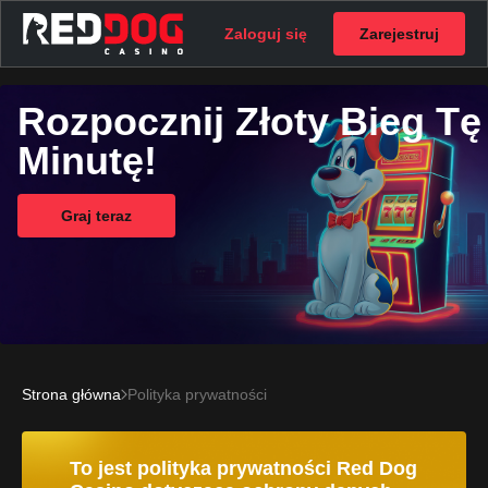
Zaloguj się
Zarejestruj
Rozpocznij Złoty Bieg Tę
Minutę!
Graj teraz
Strona główna
Polityka prywatności
To jest polityka prywatności Red Dog