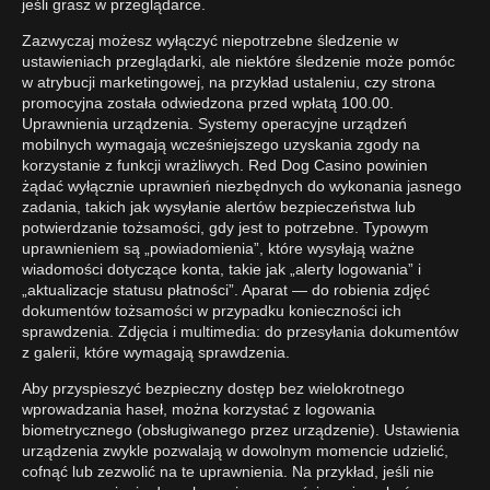
jeśli grasz w przeglądarce.
Zazwyczaj możesz wyłączyć niepotrzebne śledzenie w
ustawieniach przeglądarki, ale niektóre śledzenie może pomóc
w atrybucji marketingowej, na przykład ustaleniu, czy strona
promocyjna została odwiedzona przed wpłatą 100.00.
Uprawnienia urządzenia. Systemy operacyjne urządzeń
mobilnych wymagają wcześniejszego uzyskania zgody na
korzystanie z funkcji wrażliwych. Red Dog Casino powinien
żądać wyłącznie uprawnień niezbędnych do wykonania jasnego
zadania, takich jak wysyłanie alertów bezpieczeństwa lub
potwierdzanie tożsamości, gdy jest to potrzebne. Typowym
uprawnieniem są „powiadomienia”, które wysyłają ważne
wiadomości dotyczące konta, takie jak „alerty logowania” i
„aktualizacje statusu płatności”. Aparat — do robienia zdjęć
dokumentów tożsamości w przypadku konieczności ich
sprawdzenia. Zdjęcia i multimedia: do przesyłania dokumentów
z galerii, które wymagają sprawdzenia.
Aby przyspieszyć bezpieczny dostęp bez wielokrotnego
wprowadzania haseł, można korzystać z logowania
biometrycznego (obsługiwanego przez urządzenie). Ustawienia
urządzenia zwykle pozwalają w dowolnym momencie udzielić,
cofnąć lub zezwolić na te uprawnienia. Na przykład, jeśli nie