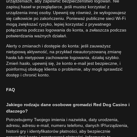
urządzeniach, aby zapewnić bezpieczeństwo logowań. Nie
zapisuj haseł w przeglądarce, jeśli musisz korzystać z
urządzenia innej osoby. Upewnij się również, że wylogowujesz
się całkowicie po zakończeniu. Ponieważ publiczne sieci Wi-Fi
mogą zwiększać ryzyko, lepiej korzystać z prywatnego
połączenia podczas logowania do konta, a zwłaszcza podczas
potwierdzania ważnych działań.
Alerty o zmianach i dostępie do konta: jeśli zauważysz
nietypową aktywność, na przykład nieautoryzowaną zmianę
hasła lub nietypowe zachowanie logowania, działaj szybko.
Zmień hasło, upewnij się, że konto e-mail jest bezpieczne, i
poinformuj obsługę klienta o problemie, aby mogli sprawdzić
dostęp i chronić konto.
FAQ
Jakiego rodzaju dane osobowe gromadzi Red Dog Casino i
dlaczego?
Potrzebujemy Twojego imienia i nazwiska, daty urodzenia,
adresu, adresu e-mail, numeru telefonu, danych IP/urządzenia,
historii gry i identyfikatorów płatności, aby bezpiecznie