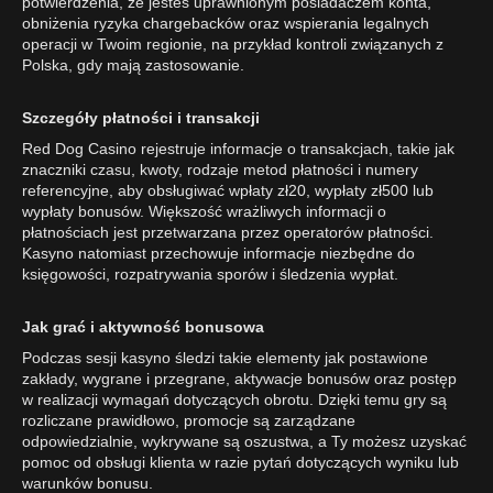
potwierdzenia, że jesteś uprawnionym posiadaczem konta,
obniżenia ryzyka chargebacków oraz wspierania legalnych
operacji w Twoim regionie, na przykład kontroli związanych z
Polska, gdy mają zastosowanie.
Szczegóły płatności i transakcji
Red Dog Casino rejestruje informacje o transakcjach, takie jak
znaczniki czasu, kwoty, rodzaje metod płatności i numery
referencyjne, aby obsługiwać wpłaty zł20, wypłaty zł500 lub
wypłaty bonusów. Większość wrażliwych informacji o
płatnościach jest przetwarzana przez operatorów płatności.
Kasyno natomiast przechowuje informacje niezbędne do
księgowości, rozpatrywania sporów i śledzenia wypłat.
Jak grać i aktywność bonusowa
Podczas sesji kasyno śledzi takie elementy jak postawione
zakłady, wygrane i przegrane, aktywacje bonusów oraz postęp
w realizacji wymagań dotyczących obrotu. Dzięki temu gry są
rozliczane prawidłowo, promocje są zarządzane
odpowiedzialnie, wykrywane są oszustwa, a Ty możesz uzyskać
pomoc od obsługi klienta w razie pytań dotyczących wyniku lub
warunków bonusu.