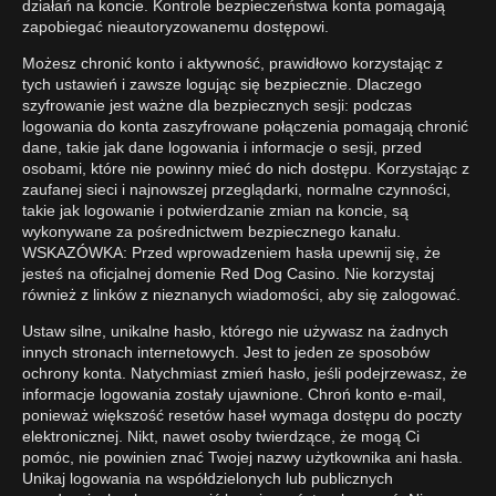
działań na koncie. Kontrole bezpieczeństwa konta pomagają
zapobiegać nieautoryzowanemu dostępowi.
Możesz chronić konto i aktywność, prawidłowo korzystając z
tych ustawień i zawsze logując się bezpiecznie. Dlaczego
szyfrowanie jest ważne dla bezpiecznych sesji: podczas
logowania do konta zaszyfrowane połączenia pomagają chronić
dane, takie jak dane logowania i informacje o sesji, przed
osobami, które nie powinny mieć do nich dostępu. Korzystając z
zaufanej sieci i najnowszej przeglądarki, normalne czynności,
takie jak logowanie i potwierdzanie zmian na koncie, są
wykonywane za pośrednictwem bezpiecznego kanału.
WSKAZÓWKA: Przed wprowadzeniem hasła upewnij się, że
jesteś na oficjalnej domenie Red Dog Casino. Nie korzystaj
również z linków z nieznanych wiadomości, aby się zalogować.
Ustaw silne, unikalne hasło, którego nie używasz na żadnych
innych stronach internetowych. Jest to jeden ze sposobów
ochrony konta. Natychmiast zmień hasło, jeśli podejrzewasz, że
informacje logowania zostały ujawnione. Chroń konto e-mail,
ponieważ większość resetów haseł wymaga dostępu do poczty
elektronicznej. Nikt, nawet osoby twierdzące, że mogą Ci
pomóc, nie powinien znać Twojej nazwy użytkownika ani hasła.
Unikaj logowania na współdzielonych lub publicznych