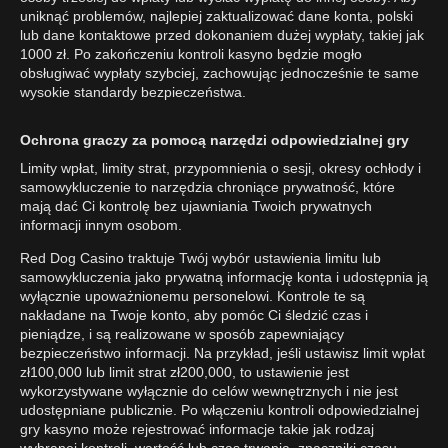
uniknąć problemów, najlepiej zaktualizować dane konta, polski
lub dane kontaktowe przed dokonaniem dużej wypłaty, takiej jak
1000 zł. Po zakończeniu kontroli kasyno będzie mogło
obsługiwać wypłaty szybciej, zachowując jednocześnie te same
wysokie standardy bezpieczeństwa.
Ochrona graczy za pomocą narzędzi odpowiedzialnej gry
Limity wpłat, limity strat, przypomnienia o sesji, okresy ochłody i
samowykluczenie to narzędzia chroniące prywatność, które
mają dać Ci kontrolę bez ujawniania Twoich prywatnych
informacji innym osobom.
Red Dog Casino traktuje Twój wybór ustawienia limitu lub
samowykluczenia jako prywatną informację konta i udostępnia ją
wyłącznie upoważnionemu personelowi. Kontrole te są
nakładane na Twoje konto, aby pomóc Ci śledzić czas i
pieniądze, i są realizowane w sposób zapewniający
bezpieczeństwo informacji. Na przykład, jeśli ustawisz limit wpłat
zł100,000 lub limit strat zł200,000, to ustawienie jest
wykorzystywane wyłącznie do celów wewnętrznych i nie jest
udostępniane publicznie. Po włączeniu kontroli odpowiedzialnej
gry kasyno może rejestrować informacje takie jak rodzaj