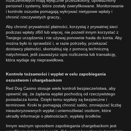
rozliczeniowych mają wyłącznie przeszkolony, upoważniony
personel i systemy, które zostały zweryfikowane. Monitorowanie
i kontrole oszustw pomagają wykrywać nietypowe wpłaty i
chronić rzeczywistych graczy。
Aby chronić prywatność płatności, korzystaj z prywatnej sieci
podczas wpłaty zł50 lub więcej, nie pozwól innym korzystać z
Twojego urządzenia i nie używaj ponownie hasła do konta. Aby
można było to sprawdzić i, w razie potrzeby, przekazać
dostawcy płatności, skontaktuj się z pomocą techniczną
natychmiast, jeśli zauważysz opis rozliczenia lub transakcję,
która wydaje się nieprawidłowa.
Kontrole tożsamości i wypłat w celu zapobiegania
oszustwom i chargebackom
Red Dog Casino stosuje wiele kontroli bezpieczeństwa, aby
upewnić się, że żądania wypłat pochodzą od rzeczywistego
posiadacza konta. Dzięki temu wypłaty są bezpieczne i
terminowe. Kroki te pomagają chronić saldo, zmniejszać liczbę
nieautoryzowanych wypłat i uniemożliwiać osobom, które
ukradły informacje o płatnościach, wypłatę środków.
Innym ważnym sposobem zapobiegania chargebackom jest