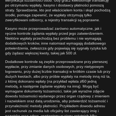
weryfikacja tożsamości osób. Gdy gracz kwestionuje transakcję
po otrzymaniu wypłaty, kasyno i dostawcy płatności ponoszą
straty. Sprawdzenie, kto jest właścicielem konta i skąd pochodzą
środki, pomaga zapewnić, że wypłaty otrzymują tylko
zweryfikowani odbiorcy, a rejestry transakcji są poprawne.
Kasyno może przeprowadzać zarówno automatyczne, jak i
ręczne kontrole żądania wypłaty przed jego zatwierdzeniem.
Niektóre wypłaty przechodzą bez problemu i nie wymagają
dodatkowych kroków, inne natomiast wymagają dodatkowego
potwierdzenia, zwłaszcza gdy pojawiają się sygnały ryzyka lub
gdy żądasz większej kwoty, takiej jak 500 zł.
Dodatkowe kontrole są zwykle przeprowadzane przy pierwszej
wypłacie, przy zmianie danych osobowych, przy nietypowym
logowaniu, przy dużej liczbie transakcji w krótkim czasie lub przy
dużych kwotach, albo przy próbie wypłaty na metodę inną niż ta,
z której dokonano wpłaty (na przykład wpłata zł50 jedną
metodą, a następnie żądanie wypłaty na inną). Mogą być
wymagane dokumenty tożsamości, takie jak wyraźne zdjęcie
dowodu tożsamości wydanego przez organ rządowy z imieniem
i nazwiskiem oraz datą urodzenia, aby potwierdzić tożsamość i
przynależność metody płatności. Przykładem dowodu adresu
jest rachunek za media lub oficjalny list zawierający imię i
nazwisko oraz adres, wystawiony w ciągu ostatnich kilku