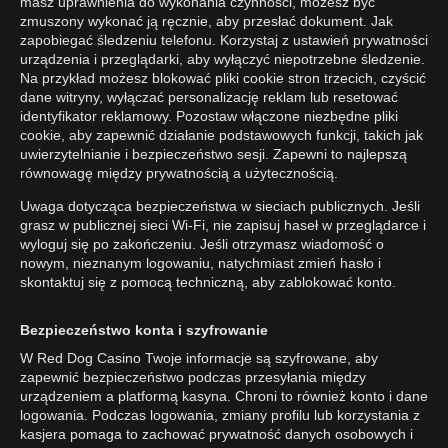
masz uprawnienia do wykonania czynności, możesz być
zmuszony wykonać ją ręcznie, aby przesłać dokument. Jak
zapobiegać śledzeniu telefonu. Korzystaj z ustawień prywatności
urządzenia i przeglądarki, aby wyłączyć niepotrzebne śledzenie.
Na przykład możesz blokować pliki cookie stron trzecich, czyścić
dane witryny, wyłączać personalizację reklam lub resetować
identyfikator reklamowy. Pozostaw włączone niezbędne pliki
cookie, aby zapewnić działanie podstawowych funkcji, takich jak
uwierzytelnianie i bezpieczeństwo sesji. Zapewni to najlepszą
równowagę między prywatnością a użytecznością.
Uwaga dotycząca bezpieczeństwa w sieciach publicznych. Jeśli
grasz w publicznej sieci Wi-Fi, nie zapisuj haseł w przeglądarce i
wyloguj się po zakończeniu. Jeśli otrzymasz wiadomość o
nowym, nieznanym logowaniu, natychmiast zmień hasło i
skontaktuj się z pomocą techniczną, aby zablokować konto.
Bezpieczeństwo konta i szyfrowanie
W Red Dog Casino Twoje informacje są szyfrowane, aby
zapewnić bezpieczeństwo podczas przesyłania między
urządzeniem a platformą kasyna. Chroni to również konto i dane
logowania. Podczas logowania, zmiany profilu lub korzystania z
kasjera pomaga to zachować prywatność danych osobowych i