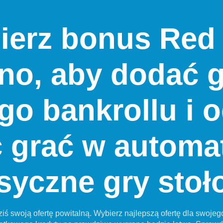
ierz bonus Red
no, aby dodać 
go bankrollu i o
 grać w automa
syczne gry sto
dziś swoją ofertę powitalną. Wybierz najlepszą ofertę dla swoje