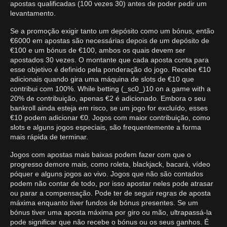
apostas qualificadas (100 vezes 30) antes de poder pedir um
levantamento.
Se a promoção exigir tanto um depósito como um bónus, então
€6000 em apostas são necessárias depois de um depósito de
€100 e um bónus de €100, ambos os quais devem ser
apostados 30 vezes. O montante que cada aposta conta para
esse objetivo é definido pela ponderação do jogo. Recebe €10
adicionais quando gira uma máquina de slots de €10 que
contribui com 100%. While betting (_sc0_)10 on a game with a
20% de contribuição, apenas €2 é adicionado. Embora o seu
bankroll ainda esteja em risco, se um jogo for excluído, esses
€10 podem adicionar €0. Jogos com maior contribuição, como
slots e alguns jogos especiais, são frequentemente a forma
mais rápida de terminar.
Jogos com apostas mais baixas podem fazer com que o
progresso demore mais, como roleta, blackjack, bacará, vídeo
póquer e alguns jogos ao vivo. Jogos que não são contados
podem não contar de todo, por isso apostar neles pode atrasar
ou parar a compensação. Pode ter de seguir regras de aposta
máxima enquanto tiver fundos de bónus presentes. Se um
bónus tiver uma aposta máxima por giro ou mão, ultrapassá-la
pode significar que não recebe o bónus ou os seus ganhos. É