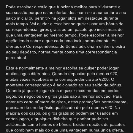
Pode escolher o estilo que funciona melhor para si durante a
sua sessão porque estas ofertas destinam-se a aumentar o seu
saldo inicial ou permitir-lhe jogar slots em destaque durante
mais tempo. Vai ajudar a escolher se quiser usar um bónus de
correspondência, giros grátis ou um pacote que inclui mais do
que uma vantagem ao mesmo tempo. Pode escolher a melhor
opção lendo sobre o que cada uma inclui normalmente. As
ofertas de Correspondência de Bónus adicionam dinheiro extra
ao seu depósito, normalmente como uma correspondência
percentual.
Esta é normalmente a melhor escolha se quiser poder jogar
muitos jogos diferentes. Quando depositar pelo menos €20,
muitas vezes receberá uma correspondência até €200. O
montante correspondido é adicionado ao seu saldo de bónus.
Quando já quiser jogar slots e quiser mais rondas em certos
jogos, os negócios de giros grátis são a melhor solução. Para
obter um certo número de giros, estas promoções normalmente
precisam de um depósito qualificado de pelo menos €20. Na
maioria dos casos, os giros grátis só podem ser usados em
certos jogos, e qualquer dinheiro que ganhar pode ser
adicionado como fundos de bónus. Existem opções de pacotes
que combinam mais do que uma vantagem numa única oferta.