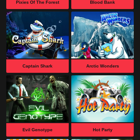
Pixies Of The Forest
Blood Bank
Captain Shark
Arctic Wonders
Evil Genotype
Hot Party