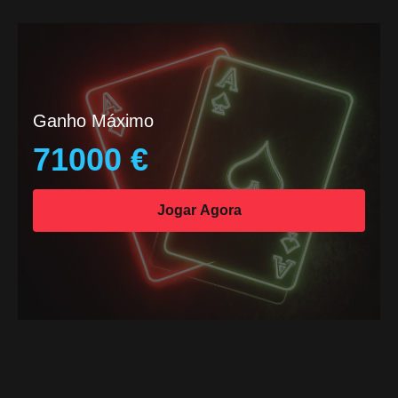
Ganho Máximo
71000 €
Jogar Agora