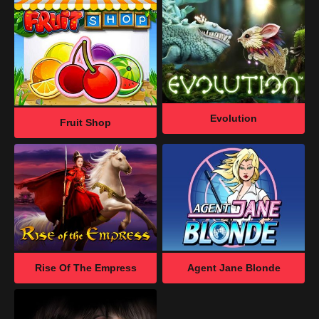
Evolution
Fruit Shop
Rise Of The Empress
Agent Jane Blonde