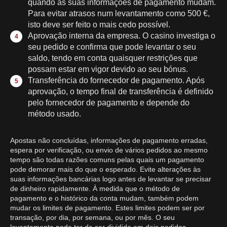
quando as suas informações de pagamento mudam.
Para evitar atrasos num levantamento como 500 €,
isto deve ser feito o mais cedo possível.
Aprovação interna da empresa. O casino investiga o
seu pedido e confirma que pode levantar o seu
saldo, tendo em conta quaisquer restrições que
possam estar em vigor devido ao seu bónus.
Transferência do fornecedor de pagamento. Após
aprovação, o tempo final de transferência é definido
pelo fornecedor de pagamento e depende do
método usado.
Apostas não concluídas, informações de pagamento erradas,
espera por verificação, ou envio de vários pedidos ao mesmo
tempo são todas razões comuns pelas quais um pagamento
pode demorar mais do que o esperado. Evite alterações às
suas informações bancárias logo antes de levantar se precisar
de dinheiro rapidamente. À medida que o método de
pagamento e o histórico da conta mudam, também podem
mudar os limites de pagamento. Estes limites podem ser por
transação, por dia, por semana, ou por mês. O seu