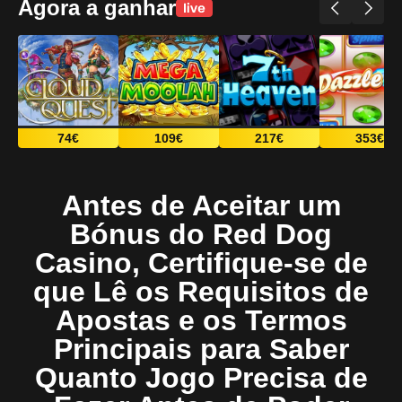
Agora a ganhar
74€
109€
217€
353€
Antes de Aceitar um
Bónus do Red Dog
Casino, Certifique-se de
que Lê os Requisitos de
Apostas e os Termos
Principais para Saber
Quanto Jogo Precisa de