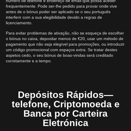
número de telefone e endereço de email que possa aceder
frequentemente. Pode ser-lhe pedido para provar onde vive
antes de o bónus poder ser aplicado se o seu português
interferir com a sua elegibilidade devido a regras de
licenciamento.
Para evitar problemas de ativação, não se esqueça de escolher
o bónus no caixa, depositar menos de €20, usar um método de
pagamento que não seja elegível para promoções, ou introduzir
um código promocional com espaços extra. Se tratar destes
aspetos cedo, o seu bónus de boas-vindas será creditado
corretamente e a tempo.
Depósitos Rápidos—
telefone, Criptomoeda e
Banca por Carteira
Eletrónica