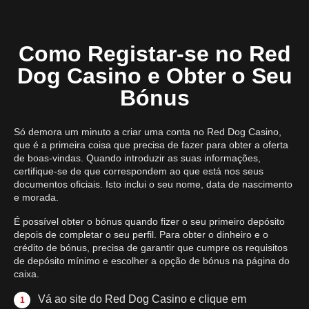
Como Registar-se no Red
Dog Casino e Obter o Seu
Bónus
Só demora um minuto a criar uma conta no Red Dog Casino,
que é a primeira coisa que precisa de fazer para obter a oferta
de boas-vindas. Quando introduzir as suas informações,
certifique-se de que correspondem ao que está nos seus
documentos oficiais. Isto inclui o seu nome, data de nascimento
e morada.
É possível obter o bónus quando fizer o seu primeiro depósito
depois de completar o seu perfil. Para obter o dinheiro e o
crédito de bónus, precisa de garantir que cumpre os requisitos
de depósito mínimo e escolher a opção de bónus na página do
caixa.
Vá ao site do Red Dog Casino e clique em