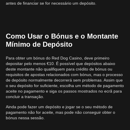
antes de financiar se for necessário um depósito.
Como Usar o Bónus e o Montante
Mínimo de Depósito
Para obter um bónus do Red Dog Casino, deve primeiro
depositar pelo menos €10. É possível que depósitos abaixo
deste montante não qualifiquem para crédito de bónus ou
requisitos de apostas relacionados com bónus, mas o processo
de depósito normalmente decorrerá sem problemas. Assim que
o seu depósito for suficiente, escolha um método de pagamento
aceite no pagamento e siga os passos mostrados no ecrã para
concluir a transação.
Ainda pode fazer um depósito e jogar se o seu método de
pagamento não for aceite, mas pode não conseguir obter o
bónus nessa sessão.