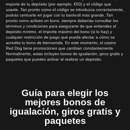
importe de tu depósito (por ejemplo, €50) y el código que
usaste. Tan pronto como el código se introduzca correctamente,
podrás centrarte en jugar con tu bankroll más grande. Tan
pronto como actives un bono, siempre deberías consultar los
términos y condiciones para asegurarte de que entiendes el
depósito mínimo, el importe máximo del bono (si lo hay) y
cualquier restricción de juego que pueda afectar a cómo se
acredita tu bono de bienvenida. En este momento, el casino
Red Dog tiene promociones que cambian constantemente.
Normalmente, estas incluyen bonos de igualación, giros gratis y
paquetes que puedes activar al realizar un depósito.
Guía para elegir los
mejores bonos de
igualación, giros gratis y
paquetes