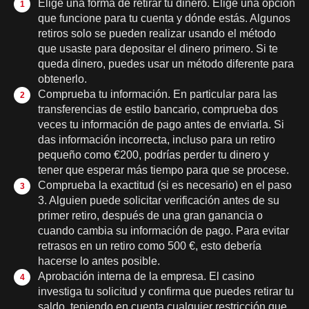
Elige una forma de retirar tu dinero. Elige una opción
que funcione para tu cuenta y dónde estás. Algunos
retiros solo se pueden realizar usando el método
que usaste para depositar el dinero primero. Si te
queda dinero, puedes usar un método diferente para
obtenerlo.
Comprueba tu información. En particular para las
transferencias de estilo bancario, comprueba dos
veces tu información de pago antes de enviarla. Si
das información incorrecta, incluso para un retiro
pequeño como €200, podrías perder tu dinero y
tener que esperar más tiempo para que se procese.
Comprueba la exactitud (si es necesario) en el paso
3. Alguien puede solicitar verificación antes de su
primer retiro, después de una gran ganancia o
cuando cambia su información de pago. Para evitar
retrasos en un retiro como 500 €, esto debería
hacerse lo antes posible.
Aprobación interna de la empresa. El casino
investiga tu solicitud y confirma que puedes retirar tu
saldo, teniendo en cuenta cualquier restricción que