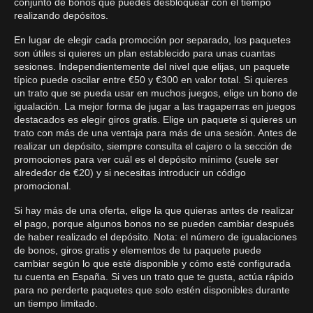
conjunto de bonos que puedes desbloquear con el tiempo
realizando depósitos.
En lugar de elegir cada promoción por separado, los paquetes
son útiles si quieres un plan establecido para unas cuantas
sesiones. Independientemente del nivel que elijas, un paquete
típico puede oscilar entre €50 y €300 en valor total. Si quieres
un trato que se pueda usar en muchos juegos, elige un bono de
igualación. La mejor forma de jugar a las tragaperras en juegos
destacados es elegir giros gratis. Elige un paquete si quieres un
trato con más de una ventaja para más de una sesión. Antes de
realizar un depósito, siempre consulta el cajero o la sección de
promociones para ver cuál es el depósito mínimo (suele ser
alrededor de €20) y si necesitas introducir un código
promocional.
Si hay más de una oferta, elige la que quieras antes de realizar
el pago, porque algunos bonos no se pueden cambiar después
de haber realizado el depósito. Nota: el número de igualaciones
de bonos, giros gratis y elementos de tu paquete puede
cambiar según lo que esté disponible y cómo esté configurada
tu cuenta en España. Si ves un trato que te gusta, actúa rápido
para no perderte paquetes que solo estén disponibles durante
un tiempo limitado.