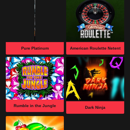
Pure Platinum
American Roulette Netent
Rumble in the Jungle
Dark Ninja