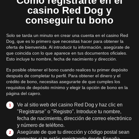
Cómo registrarte en el
casino Red Dog y
conseguir tu bono
Solo se tarda un minuto en crear una cuenta en el casino Red
Dog, que es lo primero que necesitas hacer para obtener la
oferta de bienvenida. Al introducir tu información, asegúrate de
que coincida con lo que aparece en tus documentos oficiales.
Esto incluye tu nombre, fecha de nacimiento y dirección.
Es posible obtener el bono cuando realices tu primer depósito
después de completar tu perfil. Para obtener el dinero y el
crédito de bono, necesitas asegurarte de que cumples los
requisitos de depósito mínimo y elegir la opción de bono en la
página del cajero.
Ve al sitio web del casino Red Dog y haz clic en
"Registrarse" o "Registro". Introduce tu nombre,
fecha de nacimiento, dirección de correo electrónico
y número de teléfono.
Asegúrate de que tu dirección y código postal sean
correctos si te estás registrando desde España.