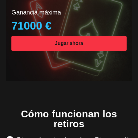
Ganancia máxima
71000 €
Jugar ahora
Cómo funcionan los
retiros