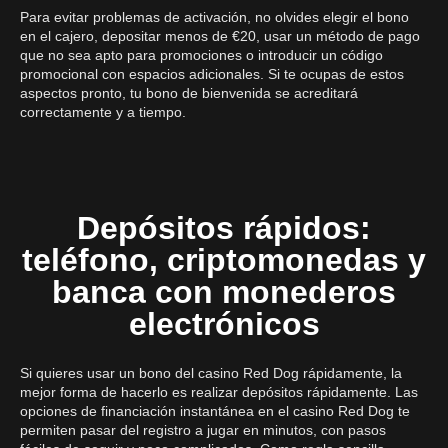
Para evitar problemas de activación, no olvides elegir el bono
en el cajero, depositar menos de €20, usar un método de pago
que no sea apto para promociones o introducir un código
promocional con espacios adicionales. Si te ocupas de estos
aspectos pronto, tu bono de bienvenida se acreditará
correctamente y a tiempo.
Depósitos rápidos:
teléfono, criptomonedas y
banca con monederos
electrónicos
Si quieres usar un bono del casino Red Dog rápidamente, la
mejor forma de hacerlo es realizar depósitos rápidamente. Las
opciones de financiación instantánea en el casino Red Dog te
permiten pasar del registro a jugar en minutos, con pasos