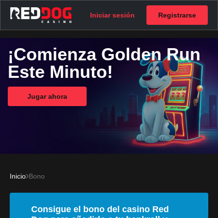
Iniciar sesión
Registrarse
¡Comienza Golden Run
Este Minuto!
Jugar ahora
Inicio
Bono
Consigue el bono del casino Red