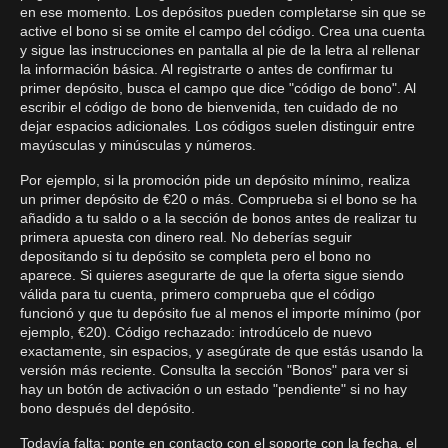
en ese momento. Los depósitos pueden completarse sin que se
active el bono si se omite el campo del código. Crea una cuenta
y sigue las instrucciones en pantalla al pie de la letra al rellenar
la información básica. Al registrarte o antes de confirmar tu
primer depósito, busca el campo que dice "código de bono". Al
escribir el código de bono de bienvenida, ten cuidado de no
dejar espacios adicionales. Los códigos suelen distinguir entre
mayúsculas y minúsculas y números.
Por ejemplo, si la promoción pide un depósito mínimo, realiza
un primer depósito de €20 o más. Comprueba si el bono se ha
añadido a tu saldo o a la sección de bonos antes de realizar tu
primera apuesta con dinero real. No deberías seguir
depositando si tu depósito se completa pero el bono no
aparece. Si quieres asegurarte de que la oferta sigue siendo
válida para tu cuenta, primero comprueba que el código
funcionó y que tu depósito fue al menos el importe mínimo (por
ejemplo, €20). Código rechazado: introdúcelo de nuevo
exactamente, sin espacios, y asegúrate de que estás usando la
versión más reciente. Consulta la sección "Bonos" para ver si
hay un botón de activación o un estado "pendiente" si no hay
bono después del depósito.
Todavía falta: ponte en contacto con el soporte con la fecha, el