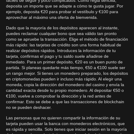
fáciles de seguir y poco complicados. Como regla sencilla,
deposita un importe que se adapte a cómo te gusta jugar. Por
ejemplo, deposita €20 para probar el vestíbulo y €100 para
aprovechar al máximo una oferta de bienvenida.
Dado que la mayoría de los depósitos aparecen al instante,
puedes reclamar cualquier bono que sea válido tan pronto
como se apruebe la transacción. Elige el método de financiación
más rápido: las tarjetas de crédito son una forma habitual de
realizar depósitos rápidos. Introduces la información de tu
tarjeta, confirmas el pago y tu saldo suele añadirse de
inmediato. Para un primer depósito, €20 es un buen punto de
partida. Si planeas quedarte más tiempo, €50 a €100 suele ser
un rango mejor. Si tienes un monedero preparado, los depósitos
en criptomonedas pueden ir incluso más rápido. Al elegir una
moneda, copia la dirección del monedero del casino y envía la
cantidad exacta desde tu propio monedero. Al depositar €50 o
€100, vuelve a comprobar la dirección y la red antes de
confirmar. Esto se debe a que las transacciones de blockchain
no se pueden deshacer.
Las personas que no quieren compartir la información de su
tarjeta pueden usar la banca con monederos electrónicos, que
es rápida y sencilla. Solo tienes que iniciar sesión en la mayoría