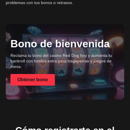
problemas con tus bonos o retrasos.
Bono de bienvenida
Reclama tu bono del casino Red Dog hoy y aumenta tu
bankroll con fondos extra para tragaperras y juegos de
mesa.
Obtener bono