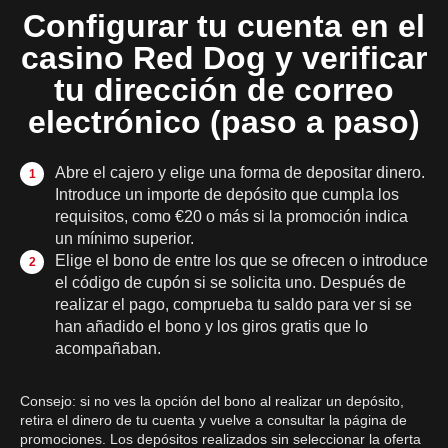
Configurar tu cuenta en el
casino Red Dog y verificar
tu dirección de correo
electrónico (paso a paso)
Abre el cajero y elige una forma de depositar dinero.
Introduce un importe de depósito que cumpla los
requisitos, como €20 o más si la promoción indica
un mínimo superior.
Elige el bono de entre los que se ofrecen o introduce
el código de cupón si se solicita uno. Después de
realizar el pago, comprueba tu saldo para ver si se
han añadido el bono y los giros gratis que lo
acompañaban.
Consejo: si no ves la opción del bono al realizar un depósito,
retira el dinero de tu cuenta y vuelve a consultar la página de
promociones. Los depósitos realizados sin seleccionar la oferta