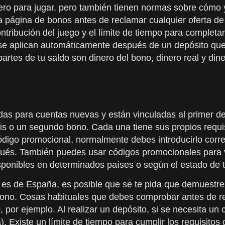
o para jugar, pero también tienen normas sobre cómo y
la página de bonos antes de reclamar cualquier oferta d
ontribución del juego y el límite de tiempo para completa
se aplican automáticamente después de un depósito que 
rtes de tu saldo son dinero del bono, dinero real y din
idas para cuentas nuevas y están vinculadas al primer de
tis o un segundo bono. Cada una tiene sus propios requi
digo promocional, normalmente debes introducirlo correct
espués. También puedes usar códigos promocionales para
ponibles en determinados países o según el estado de t
 es de España, es posible que se te pida que demuestre
el bono. Cosas habituales que debes comprobar antes de 
 por ejemplo. Al realizar un depósito, si se necesita un
). Existe un límite de tiempo para cumplir los requisito