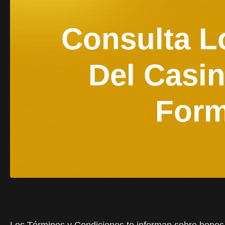
Consulta L
Del Casi
Form