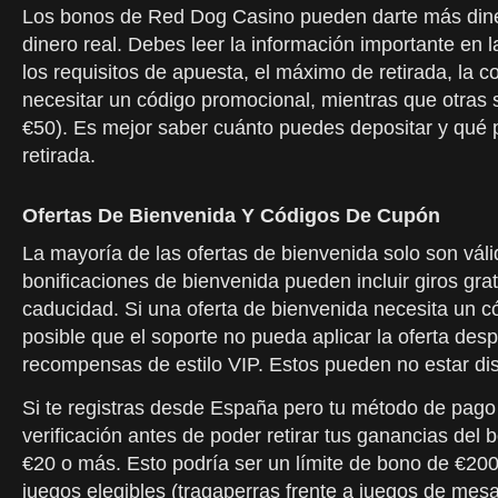
Los bonos de Red Dog Casino pueden darte más diner
dinero real. Debes leer la información importante en 
los requisitos de apuesta, el máximo de retirada, la c
necesitar un código promocional, mientras que otras 
€50). Es mejor saber cuánto puedes depositar y qué pa
retirada.
Ofertas De Bienvenida Y Códigos De Cupón
La mayoría de las ofertas de bienvenida solo son vál
bonificaciones de bienvenida pueden incluir giros gra
caducidad. Si una oferta de bienvenida necesita un có
posible que el soporte no pueda aplicar la oferta d
recompensas de estilo VIP. Estos pueden no estar dis
Si te registras desde España pero tu método de pago
verificación antes de poder retirar tus ganancias d
€20 o más. Esto podría ser un límite de bono de €200,
juegos elegibles (tragaperras frente a juegos de mesa