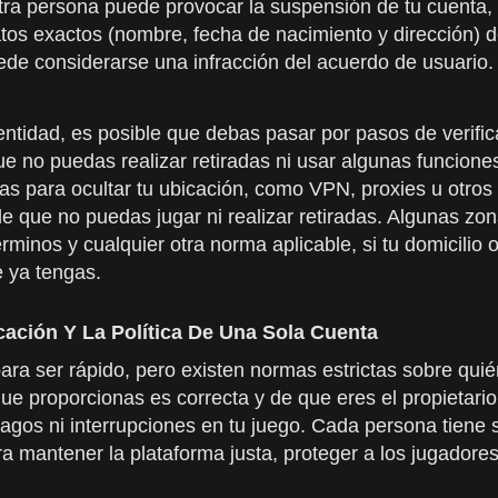
otra persona puede provocar la suspensión de tu cuenta,
tos exactos (nombre, fecha de nacimiento y dirección) d
ede considerarse una infracción del acuerdo de usuario. 
entidad, es posible que debas pasar por pasos de verific
ue no puedas realizar retiradas ni usar algunas funcione
 para ocultar tu ubicación, como VPN, proxies u otros s
ble que no puedas jugar ni realizar retiradas. Algunas z
rminos y cualquier otra norma aplicable, si tu domicilio o
e ya tengas.
cación Y La Política De Una Sola Cuenta
a ser rápido, pero existen normas estrictas sobre quié
que proporcionas es correcta y de que eres el propietar
 pagos ni interrupciones en tu juego. Cada persona tien
a mantener la plataforma justa, proteger a los jugadores 