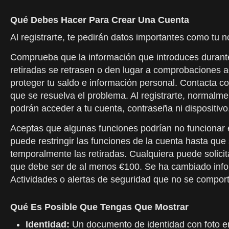
Qué Debes Hacer Para Crear Una Cuenta
Al registrarte, te pedirán datos importantes como tu 
Comprueba que la información que introduces durante
retiradas se retrasen o den lugar a comprobaciones a
proteger tu saldo e información personal. Contacta c
que se resuelva el problema. Al registrarte, normalm
podrán acceder a tu cuenta, contraseña ni dispositivo
Aceptas que algunas funciones podrían no funcionar en
puede restringir las funciones de la cuenta hasta qu
temporalmente las retiradas. Cualquiera puede solicit
que debe ser de al menos €100. Se ha cambiado inform
Actividades o alertas de seguridad que no se compo
Qué Es Posible Que Tengas Que Mostrar
Identidad:
Un documento de identidad con foto em