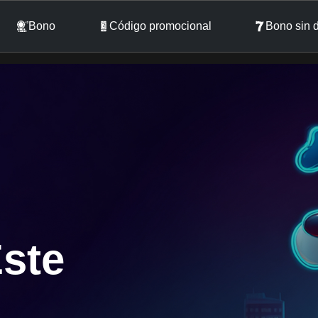
Bono
Código promocional
Bono sin 
ste