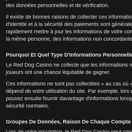
des données personnelles et de vérification.
Il existe de bonnes raisons de collecter ces informatio
d'identité et à la sécurité des paiements sont généra
rapidement mettre à jour les informations de votre c
la même personne, des informations non concordantes p
Pourquoi Et Quel Type D'Informations Personnelle
Le Red Dog Casino ne collecte que les informations néc
joueurs ont une chance équitable de gagner.
Ces informations ne sont pas collectées « au cas où 
dépend de votre utilisation du site. Par exemple, lors
pouvez ensuite fournir davantage d'informations lorsq
sécurité normales.
Groupes De Données, Raison De Chaque Compte E
Lors de votre inscription, le Red Dog Casino peut co