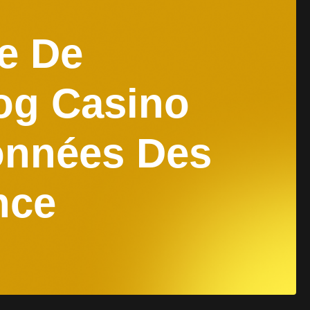
ue De
Dog Casino
onnées Des
nce