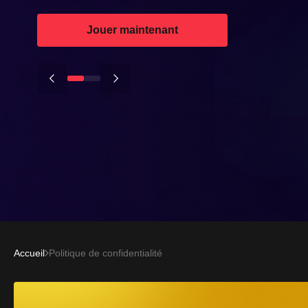
Jouer maintenant
Accueil
Politique de confidentialité