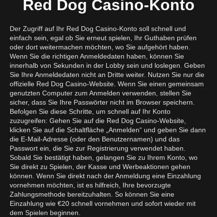
Red Dog Casino-Konto
Der Zugriff auf Ihr Red Dog Casino-Konto soll schnell und
einfach sein, egal ob Sie erneut spielen, Ihr Guthaben prüfen
oder dort weitermachen möchten, wo Sie aufgehört haben.
Wenn Sie die richtigen Anmeldedaten haben, können Sie
innerhalb von Sekunden in der Lobby sein und loslegen. Geben
Sie Ihre Anmeldedaten nicht an Dritte weiter. Nutzen Sie nur die
offizielle Red Dog Casino-Website. Wenn Sie einen gemeinsam
genutzten Computer zum Anmelden verwenden, stellen Sie
sicher, dass Sie Ihre Passwörter nicht im Browser speichern.
Befolgen Sie diese Schritte, um schnell auf Ihr Konto
zuzugreifen: Gehen Sie auf die Red Dog Casino-Website,
klicken Sie auf die Schaltfläche „Anmelden“ und geben Sie dann
die E-Mail-Adresse (oder den Benutzernamen) und das
Passwort ein, die Sie zur Registrierung verwendet haben.
Sobald Sie bestätigt haben, gelangen Sie zu Ihrem Konto, wo
Sie direkt zu Spielen, der Kasse und Werbeaktionen gehen
können. Wenn Sie direkt nach der Anmeldung eine Einzahlung
vornehmen möchten, ist es hilfreich, Ihre bevorzugte
Zahlungsmethode bereitzuhalten. So können Sie eine
Einzahlung wie €20 schnell vornehmen und sofort wieder mit
dem Spielen beginnen.