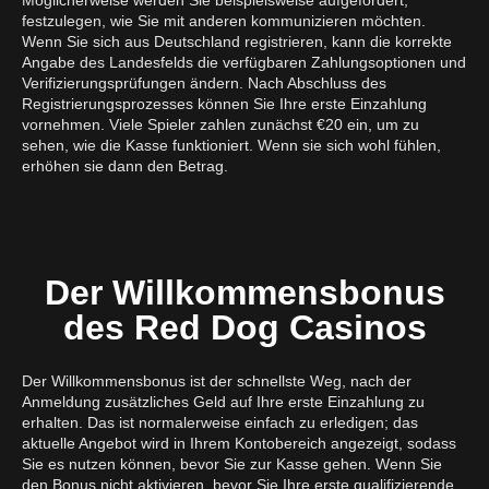
Möglicherweise werden Sie beispielsweise aufgefordert,
festzulegen, wie Sie mit anderen kommunizieren möchten.
Wenn Sie sich aus Deutschland registrieren, kann die korrekte
Angabe des Landesfelds die verfügbaren Zahlungsoptionen und
Verifizierungsprüfungen ändern. Nach Abschluss des
Registrierungsprozesses können Sie Ihre erste Einzahlung
vornehmen. Viele Spieler zahlen zunächst €20 ein, um zu
sehen, wie die Kasse funktioniert. Wenn sie sich wohl fühlen,
erhöhen sie dann den Betrag.
Der Willkommensbonus
des Red Dog Casinos
Der Willkommensbonus ist der schnellste Weg, nach der
Anmeldung zusätzliches Geld auf Ihre erste Einzahlung zu
erhalten. Das ist normalerweise einfach zu erledigen; das
aktuelle Angebot wird in Ihrem Kontobereich angezeigt, sodass
Sie es nutzen können, bevor Sie zur Kasse gehen. Wenn Sie
den Bonus nicht aktivieren, bevor Sie Ihre erste qualifizierende