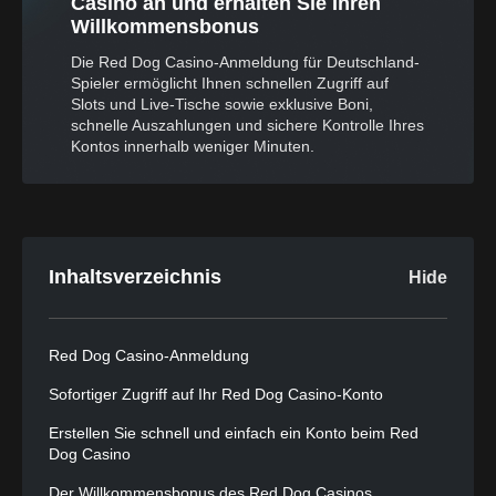
Casino an und erhalten Sie Ihren
Willkommensbonus
Die Red Dog Casino-Anmeldung für Deutschland-
Spieler ermöglicht Ihnen schnellen Zugriff auf
Slots und Live-Tische sowie exklusive Boni,
schnelle Auszahlungen und sichere Kontrolle Ihres
Kontos innerhalb weniger Minuten.
Inhaltsverzeichnis
Hide
Red Dog Casino-Anmeldung
Sofortiger Zugriff auf Ihr Red Dog Casino-Konto
Erstellen Sie schnell und einfach ein Konto beim Red
Dog Casino
Der Willkommensbonus des Red Dog Casinos