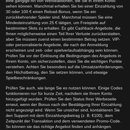
eine gängige Art von Werbeaktionen, die Sie in Ihrem Konto
sehen können. Manchmal erhalten Sie bei einer Einzahlung von
30 oder 100 € einen Reload-Bonus, wenn Sie ein
zurückkehrender Spieler sind. Manchmal müssen Sie eine
Mindesteinzahlung von 25 € tätigen, um Freispiele auf
bestimmten Slots zu erhalten. Es gibt Cashback-Angebote, die
Ihnen möglicherweise einen Teil Ihrer Verluste zurückerstatten,
aber Sie müssen zuerst einen bestimmten Betrag setzen. VIP-
oder personalisierte Angebote, die nach der Anmeldung
erscheinen und zeit- oder spielverlaufsabhängig sein können.
Prüfen Sie vor der Einlösung die Bedingungen des Angebots in
Ihrem Konto, um sicherzustellen, dass Sie die wichtigen Punkte
verstehen. Achten Sie besonders auf die Umsatzanforderungen,
den Höchstbetrag, den Sie setzen können, und etwaige
Spielbeschränkungen.
Prüfen Sie auch, wie lange Sie es nutzen können. Einige Codes
funktionieren nur für kurze Zeit, nachdem sie Ihrem Konto
hinzugefügt wurden. Prüfen Sie den Status Ihrer Werbeseite
erneut, wenn der Bonus nach der Bestätigung Ihrer Einzahlung
nicht angezeigt wird. Wenn Sie unsicher sind, kontaktieren Sie
den Support mit dem Einzahlungsbetrag (z. B. €100), dem
Zeitpunkt der Transaktion und dem verwendeten Promo-Code.
So können sie das richtige Angebot finden und anhängen.