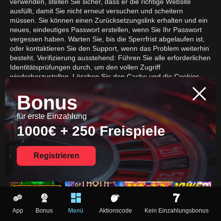
verwenden, stellen Sie sicher, dass er die richtige Website
ausfüllt, damit Sie nicht erneut versuchen und scheitern
müssen. Sie können einen Zurücksetzungslink erhalten und ein
neues, eindeutiges Passwort erstellen, wenn Sie Ihr Passwort
vergessen haben. Warten Sie, bis die Sperrfrist abgelaufen ist,
oder kontaktieren Sie den Support, wenn das Problem weiterhin
besteht. Verifizierung ausstehend: Führen Sie alle erforderlichen
Identitätsprüfungen durch, um den vollen Zugriff
wiederherzustellen. Löschen Sie den Cache und die Cookies
Ihres Browsers oder versuchen Sie es mit einem anderen
Browser oder Gerät.
Bonus
für erste Einzahlung
1000€ + 250 Freispiele
Jetzt Gewinnend
Registrieren
103€
382€
455€
91€
App
Bonus
Menü
Aktionscode
Kein Einzahlungsbonus