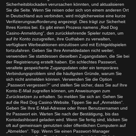
Sicherheitsblockaden verursachen könnten, und aktualisieren
Sie die Seite. Wenn Sie reisen oder sich von einem anderen Ort
in Deutschland aus verbinden, wird möglicherweise eine kurze
Verifizierungsaufforderung angezeigt. Dies trägt zur Sicherheit
Ihres Kontos bei. Es gibt einen Prozess namens „Red Dog
Casino-Anmeldung“, den zurückkehrende Spieler nutzen, um
auf ihr Konto zuzugreifen, ihre Guthaben zu verwalten,
verfügbare Werbeaktionen einzulösen und mit Echtgeldspielen
fortzufahren. Geben Sie Ihre Anmeldedaten nicht weiter;
verwenden Sie stattdessen dieselben Zugangsdaten, die Sie bei
der Registrierung erstellt haben. Ein schlechtes Passwort,
veraltete gespeicherte Zugangsdaten oder ein temporäres
Verbindungsproblem sind die häufigsten Gründe, warum Sie
sich nicht anmelden können. Verwenden Sie die Option
„Passwort vergessen?“ und stellen Sie sicher, dass Sie auf Ihre
Konto-E-Mail zugreifen können, um Anweisungen zum
Zurücksetzen zu erhalten. So melden Sie sich an: Gehen Sie
auf die Red Dog Casino-Website. Tippen Sie auf „Anmelden“.
Geben Sie Ihre E-Mail-Adresse oder Ihren Benutzernamen und
Ihr Passwort ein. Warten Sie nach der Bestätigung, bis das
Kontodashboard geladen wird. Wenn Sie fertig sind, klicken Sie
oft auf gemeinsam genutzten oder öffentlichen Computern auf
„Abmelden“. Tipp: Wenn Sie einen Passwort-Manager