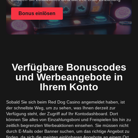
Bonus einlösen
Verfügbare Bonuscodes
und Werbeangebote in
Ihrem Konto
Sobald Sie sich beim Red Dog Casino angemeldet haben, ist
der schnellste Weg, um zu sehen, was Ihnen derzeit zur
Verfügung steht, der Zugriff auf Ihr Kontodashboard. Dort
können Sie alles von Einzahlungsboni und Freispielen bis hin zu
zeitlich begrenzten Werbeaktionen einsehen. Sie müssen nicht
durch E-Mails oder Banner suchen, um das richtige Angebot zu
finden, da sich die meisten einlösbaren Angebote an einem Ort