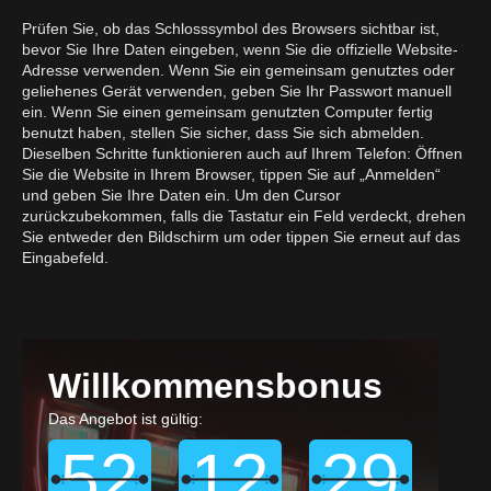
Prüfen Sie, ob das Schlosssymbol des Browsers sichtbar ist,
bevor Sie Ihre Daten eingeben, wenn Sie die offizielle Website-
Adresse verwenden. Wenn Sie ein gemeinsam genutztes oder
geliehenes Gerät verwenden, geben Sie Ihr Passwort manuell
ein. Wenn Sie einen gemeinsam genutzten Computer fertig
benutzt haben, stellen Sie sicher, dass Sie sich abmelden.
Dieselben Schritte funktionieren auch auf Ihrem Telefon: Öffnen
Sie die Website in Ihrem Browser, tippen Sie auf „Anmelden“
und geben Sie Ihre Daten ein. Um den Cursor
zurückzubekommen, falls die Tastatur ein Feld verdeckt, drehen
Sie entweder den Bildschirm um oder tippen Sie erneut auf das
Eingabefeld.
Willkommensbonus
Das Angebot ist gültig:
52
12
28