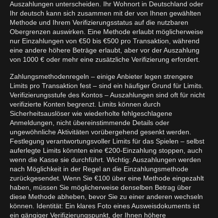
Auszahlungen unterscheiden. Ihr Wohnort in Deutschland oder
Ihr deutsch kann sich zusammen mit der von Ihnen gewählten
Methode und Ihrem Verifizierungsstatus auf die nutzbaren
Obergrenzen auswirken. Eine Methode erlaubt möglicherweise
nur Einzahlungen von €50 bis €500 pro Transaktion, während
eine andere höhere Beträge erlaubt, aber vor der Auszahlung
von 1000 € oder mehr eine zusätzliche Verifizierung erfordert.
Zahlungsmethodenregeln – einige Anbieter legen strengere
Limits pro Transaktion fest – sind ein häufiger Grund für Limits.
Verifizierungsstufe des Kontos – Auszahlungen sind oft für nicht
verifizierte Konten begrenzt. Limits können durch
Sicherheitsauslöser wie wiederholte fehlgeschlagene
Anmeldungen, nicht übereinstimmende Details oder
ungewöhnliche Aktivitäten vorübergehend gesenkt werden.
Festlegung verantwortungsvoller Limits für das Spielen – selbst
auferlegte Limits könnten eine €200-Einzahlung stoppen, auch
wenn die Kasse sie durchführt. Wichtig: Auszahlungen werden
nach Möglichkeit in der Regel an die Einzahlungsmethode
zurückgesendet. Wenn Sie €100 über eine Methode eingezahlt
haben, müssen Sie möglicherweise denselben Betrag über
diese Methode abheben, bevor Sie zu einer anderen wechseln
können. Identität: Ein klares Foto eines Ausweisdokuments ist
ein gängiger Verifizierungspunkt, der Ihnen höhere