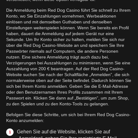
Die Anmeldung beim Red Dog Casino führt Sie schnell zu Ihrem
Konto, wo Sie Einzahlungen vornehmen, Werbeaktionen
einlösen und mit demselben Guthaben und denselben
Einstellungen weiterspielen können. Wenn Sie bereits ein Profil
haben, dauert die Anmeldung auf jedem Gerät nur eine
Sekunde. Um Ihr Konto sicher zu halten, melden Sie sich nur
über die Red Dog Casino-Website an und speichern Sie Ihre
Passwörter niemals auf Computern, die andere Personen
nutzen. Eine sichere Anmeldung trägt auch dazu bei,
Verzögerungen bei Auszahlungen zu minimieren, wenn Sie eine
Auszahlung von 200 € beantragen. Auf der Red Dog Casino-
Website suchen Sie nach der Schaltfläche „Anmelden“, die sich
normalerweise oben auf der Seite befindet. Dadurch können Sie
sich bei Ihrem Konto anmelden. Geben Sie die E-Mail-Adresse
oder den Benutzernamen Ihres Profils zusammen mit Ihrem
Passwort ein. Klicken Sie dann auf „Bestätigen“, um zum Shop,
zu den Spielen und zu den Konto-Tools zu gelangen.
Befolgen Sie diese Schritte, um sich bei Ihrem Red Dog Casino-
Konto anzumelden:
Gehen Sie auf die Website, klicken Sie auf