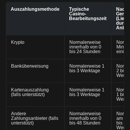
Auszahlungsmethode
Typische
Nach 
Casino-
Gene
Bearbeitungszeit
(Liefe
durch
Anbiet
Krypto
Normalerweise
Norma
innerhalb von 0
Minute
bis 24 Stunden
einige
Banküberweisung
Normalerweise 1
Norma
bis 3 Werktage
2 bis 7
Werkt
Kartenauszahlung
Normalerweise 1
Norma
(falls unterstützt)
bis 3 Werktage
1 bis 5
Werkt
Andere
Normalerweise
Norma
Zahlungsanbieter (falls
innerhalb von 0
am se
unterstützt)
bis 48 Stunden
bis zu
Werkt