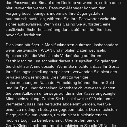
das Passwort, die Sie auf dem Desktop verwenden, sollten auch
hier verwendet werden. Passwort-Manager können den
Vorgang beschleunigen, indem sie Ihre Zugangsdaten
automatisch ausfüllen, während Sie Ihre Passwörter weiterhin
sicher aufbewahren. Wenn das Casino Sie auffordert, eine
zusätzliche Sicherheitsprüfung durchzuführen, tun Sie dies,
bevor Sie fortfahren.
Dies kann häufiger in Mobilfunknetzen auftreten, insbesondere
wenn Sie zwischen WLAN und mobilen Daten wechseln.
Speichern Sie die Website als Verknüpfung auf Ihrem
Startbildschirm, um schneller darauf zuzugreifen. So gelangen
Sie direkt zur Anmeldeseite. Wenn Sie möchten, dass Ihr Gerät
Ihre Sitzungseinstellungen speichert, verwenden Sie nicht den
privaten Browsermodus. Dies führt zu weniger
Unterbrechungen. Nach der Anmeldung können Sie Ihr Geld
und Ihr Spiel über denselben Kontobereich verwalten. Achten
Sie beim Aufladen unterwegs auf die in der Kasse angezeigte
Mindesteinzahlung. Zahlen Sie beispielsweise €20 ein, um zu
vermeiden, dass Ihre Versuche abgelehnt werden, weil Sie
einen zu niedrigen Betrag eingegeben haben. Die einfachsten
Dinge, die Sie tun können, um ein nicht funktionierendes
mobiles Login zu beheben, sind: Überprüfen Sie die
Groß-/Kleinschreibung erneut, deaktivieren Sie alle VPNs, die