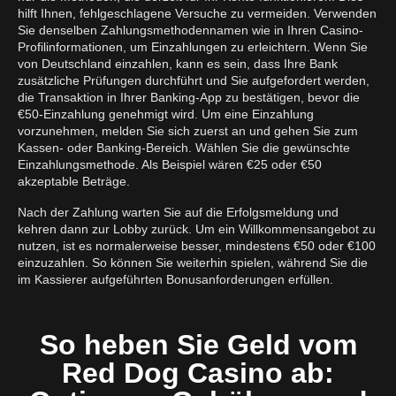
hilft Ihnen, fehlgeschlagene Versuche zu vermeiden. Verwenden
Sie denselben Zahlungsmethodennamen wie in Ihren Casino-
Profilinformationen, um Einzahlungen zu erleichtern. Wenn Sie
von Deutschland einzahlen, kann es sein, dass Ihre Bank
zusätzliche Prüfungen durchführt und Sie aufgefordert werden,
die Transaktion in Ihrer Banking-App zu bestätigen, bevor die
€50-Einzahlung genehmigt wird. Um eine Einzahlung
vorzunehmen, melden Sie sich zuerst an und gehen Sie zum
Kassen- oder Banking-Bereich. Wählen Sie die gewünschte
Einzahlungsmethode. Als Beispiel wären €25 oder €50
akzeptable Beträge.
Nach der Zahlung warten Sie auf die Erfolgsmeldung und
kehren dann zur Lobby zurück. Um ein Willkommensangebot zu
nutzen, ist es normalerweise besser, mindestens €50 oder €100
einzuzahlen. So können Sie weiterhin spielen, während Sie die
im Kassierer aufgeführten Bonusanforderungen erfüllen.
So heben Sie Geld vom
Red Dog Casino ab: